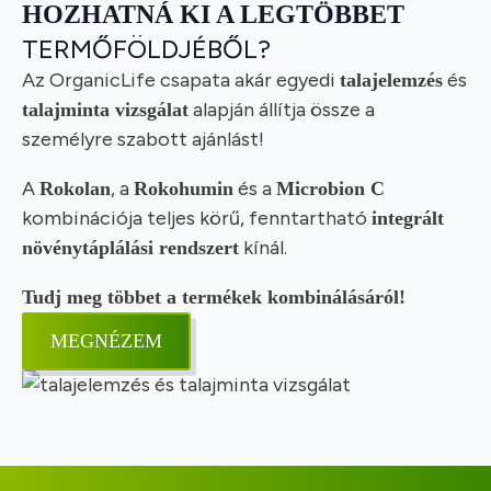
HOZHATNÁ KI A LEGTÖBBET
TERMŐFÖLDJÉBŐL?
Az OrganicLife csapata akár egyedi
és
talajelemzés
alapján állítja össze a
talajminta vizsgálat
személyre szabott ajánlást!
A
, a
és a
Rokolan
Rokohumin
Microbion C
kombinációja teljes körű, fenntartható
integrált
kínál.
növénytáplálási rendszert
Tudj meg többet a termékek kombinálásáról!
MEGNÉZEM