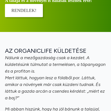
A talaja és a növényei is hálásak lesznek érte!
RENDELEK!
AZ ORGANICLIFE KÜLDETÉSE
Nálunk a mezőgazdaság csak a kezdet. A
küldetésünk túlmutat a termelésen, a tápanyagon
és a profiton is.
Mert láttuk, hogyan lesz a földből por. Láttuk,
amikor a növények már csak küzdeni tudnak. És
láttuk a gazda arcán a csendes kérdést: „miért ez
a baj?”
Mi abban hiszünk, hogy ha jól bánunk a talajjal,