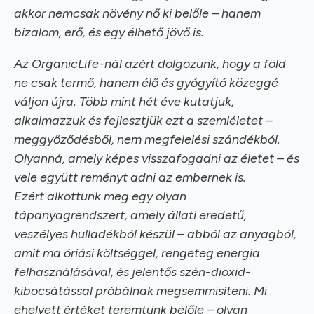
akkor nemcsak növény nő ki belőle – hanem
bizalom, erő, és egy élhető jövő is.
Az OrganicLife-nál azért dolgozunk, hogy a föld
ne csak termő, hanem élő és gyógyító közeggé
váljon újra. Több mint hét éve kutatjuk,
alkalmazzuk és fejlesztjük ezt a szemléletet –
meggyőződésből, nem megfelelési szándékból.
Olyanná, amely képes visszafogadni az életet – és
vele együtt reményt adni az embernek is.
Ezért alkottunk meg egy olyan
tápanyagrendszert, amely állati eredetű,
veszélyes hulladékból készül – abból az anyagból,
amit ma óriási költséggel, rengeteg energia
felhasználásával, és jelentős szén-dioxid-
kibocsátással próbálnak megsemmisíteni. Mi
ehelyett értéket teremtünk belőle – olyan