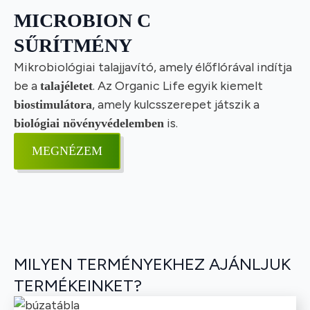
MICROBION C
SŰRÍTMÉNY
Mikrobiológiai talajjavító, amely élőflórával indítja
be a
. Az Organic Life egyik kiemelt
talajéletet
, amely kulcsszerepet játszik a
biostimulátora
is.
biológiai növényvédelemben
MEGNÉZEM
MILYEN TERMÉNYEKHEZ AJÁNLJUK
TERMÉKEINKET?